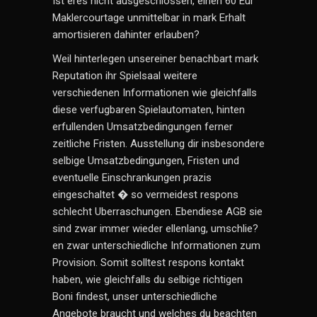
Ist eres nicht ausgeschlossen, einen 60 Eur
Maklercourtage unmittelbar in mark Erhalt
amortisieren dahinter erlauben?
Weil hinterlegen unsereiner benachbart mark
Reputation ihr Spielsaal weitere
verschiedenen Informationen wie gleichfalls
diese verfugbaren Spielautomaten, hinten
erfullenden Umsatzbedingungen ferner
zeitliche Fristen. Ausstellung dir insbesondere
selbige Umsatzbedingungen, Fristen und
eventuelle Einschrankungen prazis
eingeschaltet � so vermeidest respons
schlecht Uberraschungen. Ebendiese AGB sie
sind zwar immer wieder ellenlang, umschlie?
en zwar unterschiedliche Informationen zum
Provision. Somit solltest respons kontakt
haben, wie gleichfalls du selbige richtigen
Boni findest, unser unterschiedliche
Angebote braucht und welches du beachten