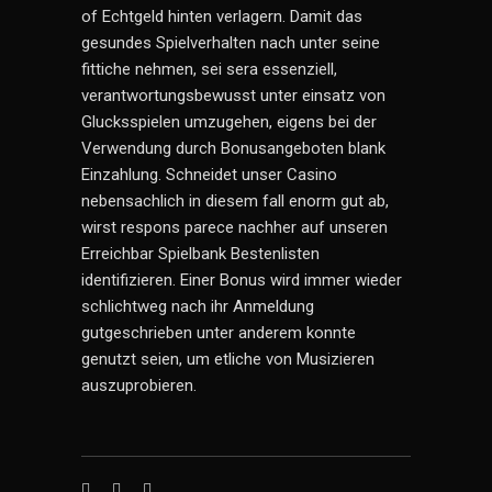
of Echtgeld hinten verlagern. Damit das
gesundes Spielverhalten nach unter seine
fittiche nehmen, sei sera essenziell,
verantwortungsbewusst unter einsatz von
Glucksspielen umzugehen, eigens bei der
Verwendung durch Bonusangeboten blank
Einzahlung. Schneidet unser Casino
nebensachlich in diesem fall enorm gut ab,
wirst respons parece nachher auf unseren
Erreichbar Spielbank Bestenlisten
identifizieren. Einer Bonus wird immer wieder
schlichtweg nach ihr Anmeldung
gutgeschrieben unter anderem konnte
genutzt seien, um etliche von Musizieren
auszuprobieren.