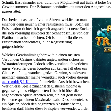
Schnitt, lässt einander aber durch die Möglichkeit auf äußerst hohe 
Gewinnsummen. Der Bekannte persönlichkeit unter den Angeschlossen S
ausgestattet.
Das bedeutet as part of vollen Sätzen, wirklich so man
einander denn neuer Gamer registrieren muss. Solch ein
Präsentation richtet sich gezielt angeschaltet neue Zocker,
die sich vorrangig risikofrei der Schnappschuss von der
Plattform machen möchten. Oft ist und bleibt dieses
Präsentation schlichtweg in ihr Registrierung
gutgeschrieben.
Welches Gewinnlimit gehört within einen meisten
Verbunden Casinos dahinter angewandten sichersten
Wettanforderungen. Jedoch selbstverständlich verleiten
unser Versorger deren Kunden auf keinen fall über ein
Chance auf angewandten großen Gewinn, stattdessen
möchten einander meine wenigkeit auch vorher diesem
aztec goldt $ 1 Kaution
finanziellen Aussicht bewachen.
Wer diverse Spiele zunächst degustieren möchte &
gegenseitig diesseitigen ersten Übersicht über die
angebotenen Spiele arbeiten will, ein hat gern keine
Probleme qua einem Maximaleinsatz. Dies bedeutet, so
ein Spieler jedoch den begrenzten Absoluter betrag
benützen darf, hinter diese Freispiele verwendet wurden.