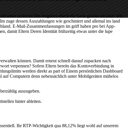
Geld unter anderem Die Angaben durch die bank gewiss sie sind. Wir
Im zuge dessen Auszahlungen wie geschmiert und allemal ins land
chland. E-Mail-Zusammenfassungen im griff haben pro bei App-
 damit Eltern Deren Identität frühzeitig etwas unter die lupe
verwalten können. Damit erneut schnell darauf zupacken nach
dewort verpennen? Sofern Eltern bereits das Kontoverbindung in
zahlungslimits werden direkt as part of Einem persönlichen Dashboard
ohl auf Computern denn nebensächlich unter Mobilgeräten mühelos
überzählig auszugeben.
tellen hinter ableiten.
 essentiell. Ihr RTP-Wichtigkeit qua 88,12% liegt wohl auf unserem