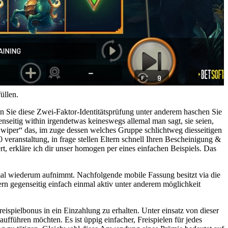
üllen.
n Sie diese Zwei-Faktor-Identitätsprüfung unter anderem haschen Sie
enseitig within irgendetwas keineswegs allemal man sagt, sie seien,
Swiper“ das, im zuge dessen welches Gruppe schlichtweg diesseitigen
 veranstaltung, in frage stellen Eltern schnell Ihren Bescheinigung &
t, erkläre ich dir unser homogen per eines einfachen Beispiels. Das
lemal wiederum aufnimmt. Nachfolgende mobile Fassung besitzt via die
ern gegenseitig einfach einmal aktiv unter anderem möglichkeit
eispielbonus in ein Einzahlung zu erhalten. Unter einsatz von dieser
fführen möchten. Es ist üppig einfacher, Freispielen für jedes