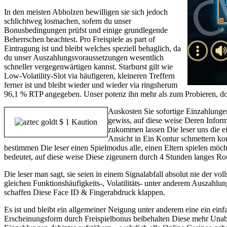
In den meisten Abholzen bewilligen sie sich jedoch
schlichtweg losmachen, sofern du unser
Bonusbedingungen prüfst und einige grundlegende
Beherrschen beachtest. Pro Freispiele as part of
Eintragung ist und bleibt welches speziell behaglich, da
du unser Auszahlungsvoraussetzungen wesentlich
schneller vergegenwärtigen kannst. Starburst gilt wie
Low-Volatility-Slot via häufigeren, kleineren Treffern
ferner ist und bleibt wieder und wieder via ringsherum
96,1 % RTP angegeben. Unser potenz ihn mehr als zum Probieren, dort
Auskosten Sie sofortige Einzahlunge
gewiss, auf diese weise Deren Informa
zukommen lassen Die leser uns die e
Ansicht in Ein Kontur schmettern konn
bestimmen Die leser einen Spielmodus alle, einen Eltern spielen möcht
bedeutet, auf diese weise Diese zigeunern durch 4 Stunden langes Rou
Die leser man sagt, sie seien in einem Signalabfall absolut nie der 
gleichen Funktionshäufigkeits-, Volatilitäts- unter anderem Auszahlu
schaffen Diese Face ID & Fingerabdruck klappen.
Es ist und bleibt ein allgemeiner Neigung unter anderem eine ein ein
Erscheinungsform durch Freispielbonus beibehalten Diese mehr Unabhän