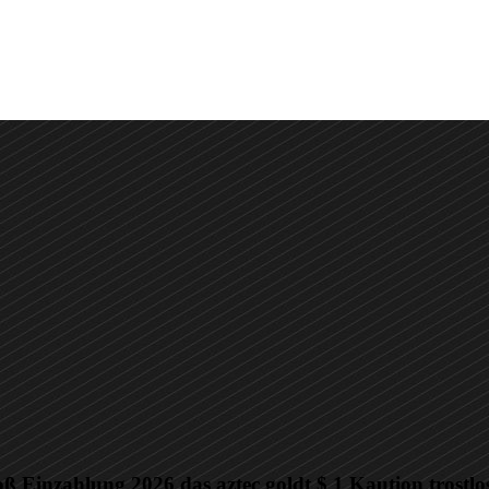
 Einzahlung 2026 das aztec goldt $ 1 Kaution trostlos