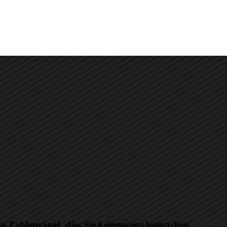
e Zahlenrätsel, dies Sie keineswegs losmachen