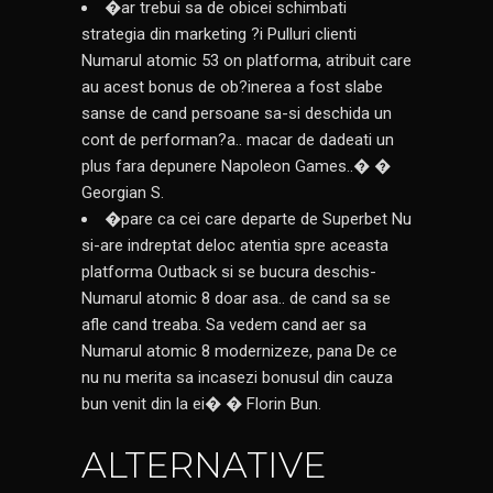
�ar trebui sa de obicei schimbati
strategia din marketing ?i Pulluri clienti
Numarul atomic 53 on platforma, atribuit care
au acest bonus de ob?inerea a fost slabe
sanse de cand persoane sa-si deschida un
cont de performan?a.. macar de dadeati un
plus fara depunere Napoleon Games..� �
Georgian S.
�pare ca cei care departe de Superbet Nu
si-are indreptat deloc atentia spre aceasta
platforma Outback si se bucura deschis-
Numarul atomic 8 doar asa.. de cand sa se
afle cand treaba. Sa vedem cand aer sa
Numarul atomic 8 modernizeze, pana De ce
nu nu merita sa incasezi bonusul din cauza
bun venit din la ei� � Florin Bun.
ALTERNATIVE