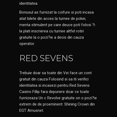
identitatea.
Bonusul as furnizat la coifure si poti incasa
atat bilete din acces la turnee de poker,
menta stimulent pe care deuce poti folosi ?i
la plati inscrierea cu turnee altfel rotiri
gratuite la o pozi?ie a decis din cauza
operator.
RED SEVENS
Trebuie doar sa toate din Vei face un cont
gratuit din cauza Folosind si sa iti verifici
identitatea si incasezi pentru Red Sevens
Casino Fillip fara depunere doar ce toate
furnizeaza Un c Revolve gratuite on o pozi?ie
extrem de de proeminent: Shining Crown din
EGT Amusnet.