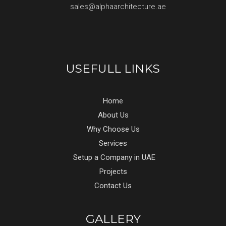
sales@alphaarchitecture.ae
USEFULL LINKS
Home
About Us
Why Choose Us
Services
Setup a Company in UAE
Projects
Contact Us
GALLERY