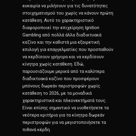
ευκαιρία να μιλήσουν για τις δυνατότητες
στοιχηματισμού του χωρίς να κάνουν πρώτη
κατάθεση. Αυτό το χαρακτηριστικό
διαφοροποιεί την επιχείρηση Ignition
Gambling από πολλά άλλα διαδικτυακά
καζίνο και την καθιστά μια εξαιρετική
επιλογή για επαγγελματίες που προσπαθούν
να κερδίσουν γρήγορα και να κερδίσουν
κίνητρα χωρίς κατάθεση. Εδώ,
παρουσιάζουμε μερικά από τα καλύτερα
διαδικτυακά καζίνο που προσφέρουν
μπόνους δωρεάν περιστροφών χωρίς
κατάθεση το 2026, με τα μοναδικά
χαρακτηριστικά και πλεονεκτήματά τους.
Είναι επίσης σημαντικό να υιοθετήσετε τα
νεότερα κριτήρια για τα κίνητρα δωρεάν
περιστροφών για να μεγιστοποιήσετε τα
πιθανά κέρδη.