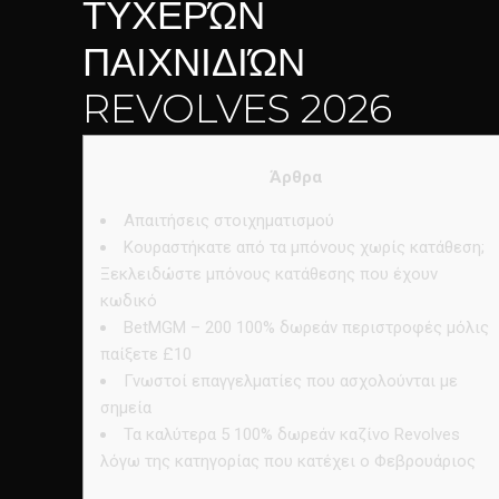
ΤΥΧΕΡΏΝ
ΠΑΙΧΝΙΔΙΏΝ
REVOLVES 2026
Άρθρα
Απαιτήσεις στοιχηματισμού
Κουραστήκατε από τα μπόνους χωρίς κατάθεση;
Ξεκλειδώστε μπόνους κατάθεσης που έχουν
κωδικό
BetMGM – 200 100% δωρεάν περιστροφές μόλις
παίξετε £10
Γνωστοί επαγγελματίες που ασχολούνται με
σημεία
Τα καλύτερα 5 100% δωρεάν καζίνο Revolves
λόγω της κατηγορίας που κατέχει ο Φεβρουάριος