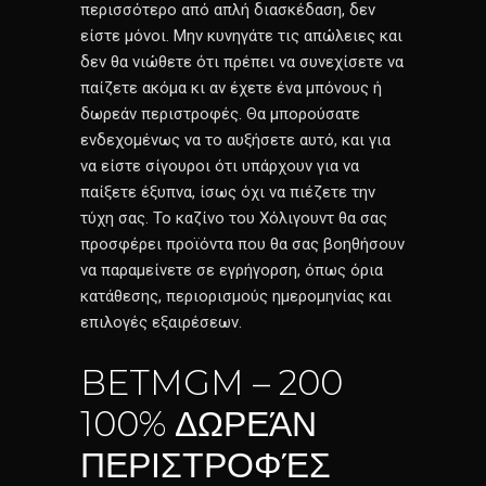
περισσότερο από απλή διασκέδαση, δεν
είστε μόνοι. Μην κυνηγάτε τις απώλειες και
δεν θα νιώθετε ότι πρέπει να συνεχίσετε να
παίζετε ακόμα κι αν έχετε ένα μπόνους ή
δωρεάν περιστροφές. Θα μπορούσατε
ενδεχομένως να το αυξήσετε αυτό, και για
να είστε σίγουροι ότι υπάρχουν για να
παίξετε έξυπνα, ίσως όχι να πιέζετε την
τύχη σας. Το καζίνο του Χόλιγουντ θα σας
προσφέρει προϊόντα που θα σας βοηθήσουν
να παραμείνετε σε εγρήγορση, όπως όρια
κατάθεσης, περιορισμούς ημερομηνίας και
επιλογές εξαιρέσεων.
BETMGM – 200
100% ΔΩΡΕΆΝ
ΠΕΡΙΣΤΡΟΦΈΣ