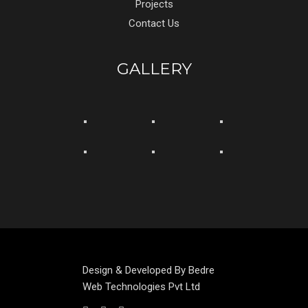
Projects
Contact Us
GALLERY
Design & Developed By Bedre
Web Technologies Pvt Ltd