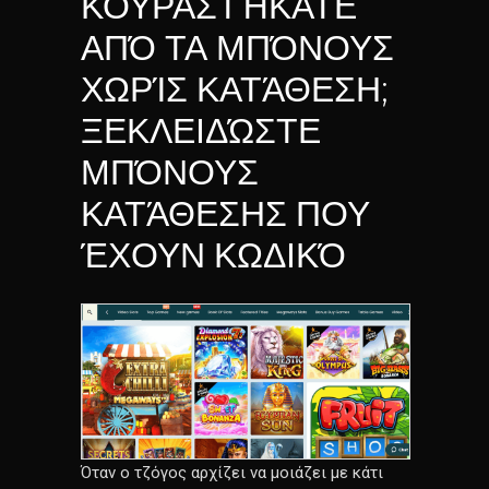
ΚΟΥΡΑΣΤΉΚΑΤΕ
ΑΠΌ ΤΑ ΜΠΌΝΟΥΣ
ΧΩΡΊΣ ΚΑΤΆΘΕΣΗ;
ΞΕΚΛΕΙΔΏΣΤΕ
ΜΠΌΝΟΥΣ
ΚΑΤΆΘΕΣΗΣ ΠΟΥ
ΈΧΟΥΝ ΚΩΔΙΚΌ
Όταν ο τζόγος αρχίζει να μοιάζει με κάτι