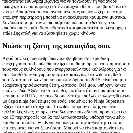
πιθανότατα ευθυγραμμίζονται για να τονώσουν τη νέα αγορά
manga, κάτι που ταιριάζει σε ένα παιχνίδι θέσης που βασίζεται σε
νίντζα. Δοκιμάστε το στο αγαπημένο σας καζίνο – ξέρετε, στην
επόμενη περιστροφή μπορεί να ανακαλύψετε κρυμμένα μυστικά.
Συνδυάστε το με τον περιορισμό περιόδου σύνδεσης για να
αποθηκεύσετε κάτι διασκεδαστικό και φανταστείτε τη λειτουργία
επίδειξης απλή για να εξασκηθείτε χωρίς κίνδυνο.
Νιώσε τη ζέστη της καταιγίδας σου.
Αφού οι νίκες των ανθρώπων υποβληθούν σε περιοδική
επεξεργασία, το Panda θα πηδήξει και θα μπορείτε να σταματήσετε
τους νέους κυλίνδρους που ενεργοποιούν τους κυλίνδρους για να
σας βοηθήσουν να γυρίσετε ξανά κρατώντας ένα wild στη θέση
του. Αυτό το κουλοχέρη που κυκλοφόρησε το 2015, είναι ναι μια
εξαιρετική τρισδιάστατη θέση, ωστόσο, Θεέ μου, υπήρχαν κακές
εικόνες εδώ. Αξίζει να σημειωθεί, ωστόσο, ότι αν δοκιμάσετε το
κέντρο των ΗΠΑ, το παιχνίδι σας δεν έχει πολλές επιλογές θέσεων
με θέμα ninja διαθέσιμες σε εσάς, επομένως το Ninja Superstars
αξίζει ένα καλό στοίχημα. Τα wilds μπορούν επίσης να είναι
πολλαπλές νίκες, υπάρχει ένα δωρεάν παιχνίδι που προσφέρει έως
και 15 περιστροφές και 6x πολλαπλασιαστές, υπάρχει παγωμένο
και θα φορτώσετε wilds για να αυξήσετε την πιθανότητα από τα
επιτεύγματα, για να ξεκινήσετε. Μπορεί να είναι καρτουνίστικης