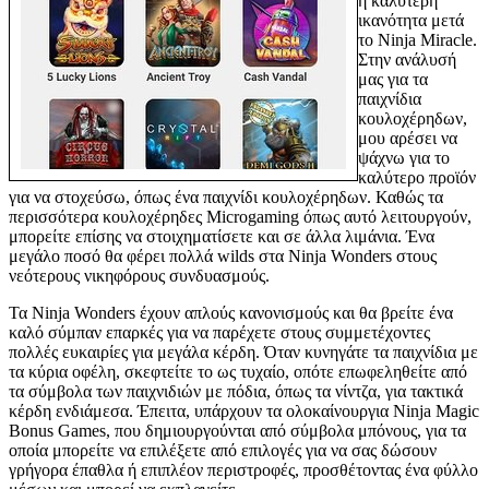
η καλύτερη
ικανότητα μετά
το Ninja Miracle.
Στην ανάλυσή
μας για τα
παιχνίδια
κουλοχέρηδων,
μου αρέσει να
ψάχνω για το
καλύτερο προϊόν
για να στοχεύσω, όπως ένα παιχνίδι κουλοχέρηδων. Καθώς τα
περισσότερα κουλοχέρηδες Microgaming όπως αυτό λειτουργούν,
μπορείτε επίσης να στοιχηματίσετε και σε άλλα λιμάνια. Ένα
μεγάλο ποσό θα φέρει πολλά wilds στα Ninja Wonders στους
νεότερους νικηφόρους συνδυασμούς.
Τα Ninja Wonders έχουν απλούς κανονισμούς και θα βρείτε ένα
καλό σύμπαν επαρκές για να παρέχετε στους συμμετέχοντες
πολλές ευκαιρίες για μεγάλα κέρδη. Όταν κυνηγάτε τα παιχνίδια με
τα κύρια οφέλη, σκεφτείτε το ως τυχαίο, οπότε επωφεληθείτε από
τα σύμβολα των παιχνιδιών με πόδια, όπως τα νίντζα, για τακτικά
κέρδη ενδιάμεσα. Έπειτα, υπάρχουν τα ολοκαίνουργια Ninja Magic
Bonus Games, που δημιουργούνται από σύμβολα μπόνους, για τα
οποία μπορείτε να επιλέξετε από επιλογές για να σας δώσουν
γρήγορα έπαθλα ή επιπλέον περιστροφές, προσθέτοντας ένα φύλλο