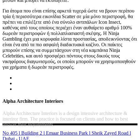
μέσων και μπορεί να εκπλαγείτε.
Για άτομα που είναι επίσης αρκετά τυχερά ώστε να βρουν περίπου
τρία ή περισσότερα εικονίδια Scatter σε μία μόνο περιστροφή, θα
πρέπει να επιλέξετε από ένα σύνολο αντιπάλων Icon Insect,
καθένας από τους οποίους περιέχει έναν αυθαίρετο αριθμό 100%
δωρεάν περιστροφών ή πολλαπλασιαστή σκέψης. Η Ninja
Gambling έχει μια κορυφαία λίστα προστασίας, αποδεικνύοντας ότι
είναι ένα από τα πιο ασφαλή διαδικτυακά καζίνο. Οι παίκτες
μπορούν επίσης να συμμετάσχουν στη νέα καμπάνια Ninja
Celebrities, και αυτό προσφέρει πόντους στους δικούς τους
νικηφόρους διαγωνισμούς, οι οποίοι μπορούν να χρησιμοποιηθούν
για χρήματα ή δωρεάν περιστροφές.
Alpha Architecture Interiors
Alpha Architecture Interiors is a design intensive architecture &
interiror firm. The practice is focused on clients and how to best
answer their requirements.
No 405 l Building 2 l Emaar Business Park l Sheik Zayed Road l
Dubai - UAE