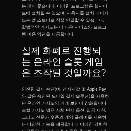
는 것이 좋습니다. 이러한 프로그램은 웹사이
트에 설치될 수 있으며, 사용자를 설치 페이지
또는 앱 스토어로 직접 연결할 수 있습니다.
합법적인 카지노는 더 나은 서비스와 프로그
램 이용 약관을 제공합니다.
실제 화폐로 진행되
는 온라인 슬롯 게임
은 조작된 것일까요?
안전한 결제 수단(예: 전자지갑 및 Apple Pay
와 같은 승인된 모바일 결제 솔루션)을 사용하
면 온라인 카지노의 거래 보안이 강화됩니다.
로컬 카지노 앱은 자체 면제 옵션, 입금 제한,
그리고 전문가 수준의 게임 플레이를 지원하
는 다양한 기능을 제공합니다. 이러한 강력한