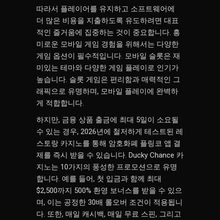
따라서 플레이어를 유지하고 소프트웨어에
더 많은 비용을 지출하도록 유도하려면 대표
적인 즐거움에 집중하는 것이 중요합니다. 흥
미로운 모바일 게임 경험을 위해서는 다양한
게임 옵션이 필수적입니다. 모바일 슬롯은 재
미있는 테마와 다양한 게임 플레이로 인기가
높습니다. 슬롯 게임은 편리함과 매력적인 그
래픽으로 유명하며, 모바일 플레이에 완벽하
게 적합합니다.
하지만, 금융 상품 출금에 최대 5일이 소요될
수 있는 경우, 2026년에 철저하게 테스트된 레
스토랑 카지노를 통해 암호화폐
플링코 앱
결
제를 즉시 받을 수 있습니다. Ducky Chance 카
지노는 10가지의 풍성한 프로모션으로 유명
합니다. 예를 들어, 첫 입금과 함께 최대
$2,500까지 500% 환영 보너스를 받을 수 있으
며, 이는 공정한 30배 롤오버 조건이 적용됩니
다. 또한, 매일 캐시백, 매일 무료 스핀, 그리고