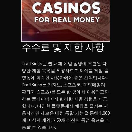
수수료 및 제한 사항
DraftKings는 앱 내에 게임 설명이 포함된 다
양한 게임 목록을 제공하므로 테이블 게임 플
랫폼에 익숙한 사용자에게 좋은 선택입니다.
DraftKings는 카지노, 스포츠북, DFS(데일리
판타지 스포츠)를 모두 한 곳에서 이용하고자
하는 플레이어에게 편리한 사용 경험을 제공
합니다. 다양한 플랫폼에서 베팅을 즐기는 사
용자라면 새로운 베팅 통합 기능을 통해 1,800
개 이상의 게임과 50개 이상의 독점 옵션을 이
용할 수 있습니다.