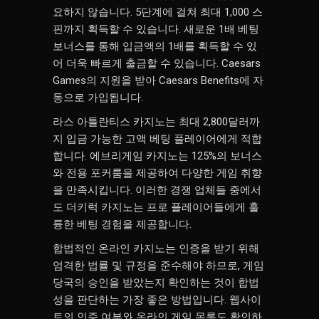
요하지 않습니다. 5단계에 걸쳐 최대 1,000 스
핀까지 획득할 수 있습니다. 새로운 1배 베팅
보너스를 통해 입금액의 1배를 획득할 수 있
어 더욱 빠르게 출금할 수 있습니다. Caesars
Games의 지원을 받아 Caesars Benefits에 자
동으로 가입됩니다.
라스 아틀란티스 카지노는 최대 2,800달러까
지 입금 가능한 고액 베팅 플레이어에게 적합
합니다. 에브리게임 카지노는 125%의 보너스
와 전용 포커룸을 제공하여 다양한 게임 취향
을 만족시킵니다.
이러한 경쟁 업체들 중에서
도 더키럭 카지노는 프로 플레이어들에게 훌
륭한 베팅 경험을 제공합니다.
합법적인 온라인 카지노는 인증을 받기 위해
엄격한 법률 및 규정을 준수해야 하므로, 게임
당국의 승인을 받았는지 확인하는 것이 합법
성을 판단하는 가장 좋은 방법입니다. 웹사이
트의 인증 여부와 온라인 게임 목록도 확인하