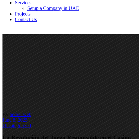
Services
Setup a Company in UAE
Projects
Contact Us
By
bedre_web
June 8, 2025
Uncategorized
La Revolución del Juego Responsable en el Casino