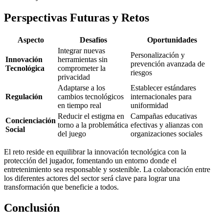
Perspectivas Futuras y Retos
Aspecto
Desafíos
Oportunidades
Integrar nuevas
Personalización y
Innovación
herramientas sin
prevención avanzada de
Tecnológica
comprometer la
riesgos
privacidad
Adaptarse a los
Establecer estándares
Regulación
cambios tecnológicos
internacionales para
en tiempo real
uniformidad
Reducir el estigma en
Campañas educativas
Concienciación
torno a la problemática
efectivas y alianzas con
Social
del juego
organizaciones sociales
El reto reside en equilibrar la innovación tecnológica con la
protección del jugador, fomentando un entorno donde el
entretenimiento sea responsable y sostenible. La colaboración entre
los diferentes actores del sector será clave para lograr una
transformación que beneficie a todos.
Conclusión