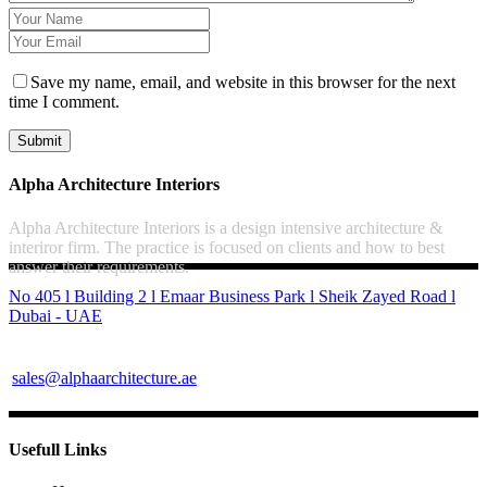
Save my name, email, and website in this browser for the next
time I comment.
Submit
Alpha Architecture Interiors
Alpha Architecture Interiors is a design intensive architecture &
interiror firm. The practice is focused on clients and how to best
answer their requirements.
No 405 l Building 2 l Emaar Business Park l Sheik Zayed Road l
Dubai - UAE
sales@alphaarchitecture.ae
Usefull Links