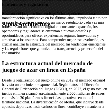
tendencias y regulación
El sector del juego en línea en España ha experimentado una
transformación significativa en los últimos años, impulsada tanto por
avances tecnológicos como por un marco regulatorio cada vez más
Alpha Architecture
robusto. Con una economía digital en constante expansión, los
operadores y reguladores se enfrentan a nuevos desafíos y
oportunidades para ofrecer experiencias seguras, innovadoras y
atractivas a los usuarios. Para comprender mejor esta evolución, es
crucial analizar la estructura del mercado, las tendencias emergentes
y las regulaciones que garantizan la transparencia y protección del
consumidor.
La estructura actual del mercado de
juegos de azar en línea en España
Desde la legalización del juego online en 2012, el mercado español
ha visto un crecimiento exponencial. Según datos del
Dirección
General de Ordenación del Juego (DGOJ)
, en 2023, el gasto total en
juegos en línea alcanzó aproximadamente
2.500 millones de euros
,
con más de 30 plataformas licenciadas operativas en todo el
territorio nacional. La diversificación de ofertas, que incluye desde
apuestas deportivas hasta casinos en línea, contribuye a mantener a