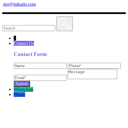
dor@mikado.com
Search
for:
↓
Contact Us
Contact Form
WhatsApp
Phone