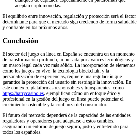
aceptan criptomonedas.
El equilibrio entre innovación, regulación y protección será el factor
determinante para que el mercado siga creciendo de forma saludable
y confiable en los próximos años.
Conclusión
El sector del juego en línea en España se encuentra en un momento
de transformación profunda, impulsada por avances tecnológicos y
un marco legal cada vez más sólido. La incorporación de elementos
como los juegos en vivo, la tecnología blockchain y la
personalización de experiencias, requiere una regulación que
garantice la protección del usuario sin restringir la innovación. En
este contexto, plataformas responsables y transparentes, como
https://harrycasino.es
, ejemplifican cómo un enfoque ético y
profesional en la gestión del juego en línea puede potenciar el
crecimiento sostenible y la confianza del consumidor.
El futuro del mercado dependerá de la capacidad de las entidades
reguladoras y operadores para adaptarse a estos cambios,
asegurando un entorno de juego seguro, justo y entretenido para
todos los españoles.