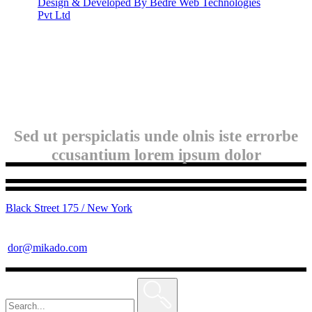
Design & Developed By Bedre Web Technologies
Pvt Ltd
Sed ut perspiclatis unde olnis iste errorbe
ccusantium lorem ipsum dolor
Black Street 175 / New York
dor@mikado.com
Search
for: