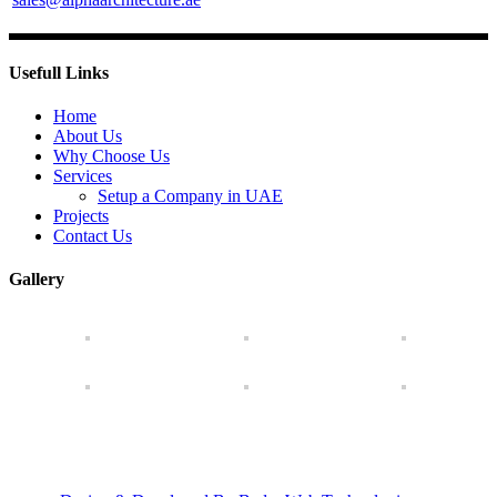
Usefull Links
Home
About Us
Why Choose Us
Services
Setup a Company in UAE
Projects
Contact Us
Gallery