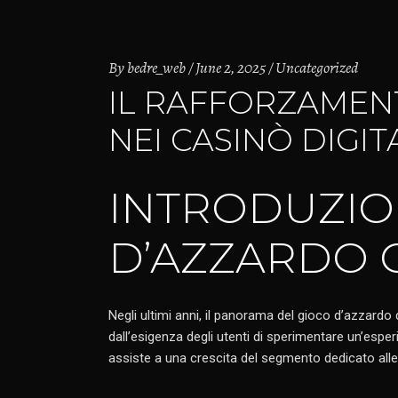
By
bedre_web
June 2, 2025
Uncategorized
IL RAFFORZAMENT
NEI CASINÒ DIGIT
INTRODUZIO
D’AZZARDO 
Negli ultimi anni, il panorama del gioco d’azzardo
dall’esigenza degli utenti di sperimentare un’espe
assiste a una crescita del segmento dedicato alle 