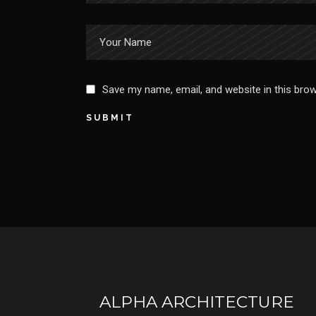
Save my name, email, and website in this bro
SUBMIT
ALPHA ARCHITECTURE