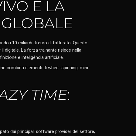
VIVO E LA
 GLOBALE
ndo i 10 miliardi di euro di fatturato. Questo
 digitale. La forza trainante risiede nella
izione e inteligência artificiale.
 che combina elementi di wheel-spinning, mini-
AZY TIME
:
pato dai principali software provider del settore,