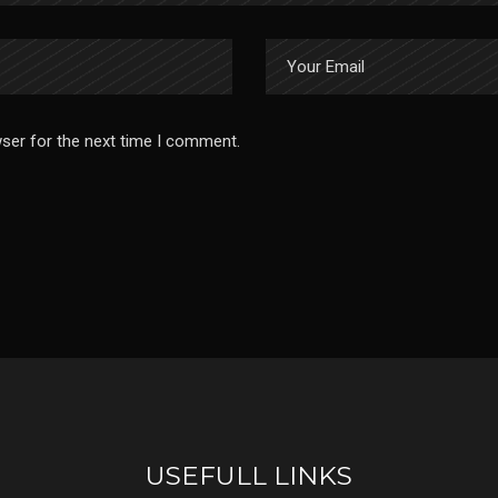
wser for the next time I comment.
USEFULL LINKS