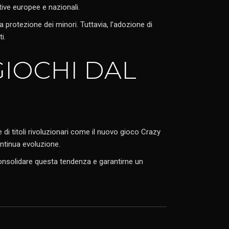
ive europee e nazionali.
a protezione dei minori. Tuttavia, l’adozione di
i.
GIOCHI DAL
 di titoli rivoluzionari come il nuovo gioco Crazy
ontinua evoluzione.
consolidare questa tendenza e garantirne un