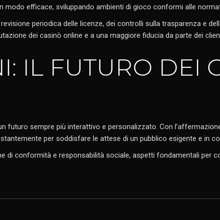
 in modo efficace, sviluppando ambienti di gioco conformi alle normat
evisione periodica delle licenze, dei controlli sulla trasparenza e dell
utazione dei casinò online e a una maggiore fiducia da parte dei client
: IL FUTURO DEI 
o un futuro sempre più interattivo e personalizzato. Con l’affermazione
ostantemente per soddisfare le attese di un pubblico esigente e in c
e di conformità e responsabilità sociale, aspetti fondamentali per 