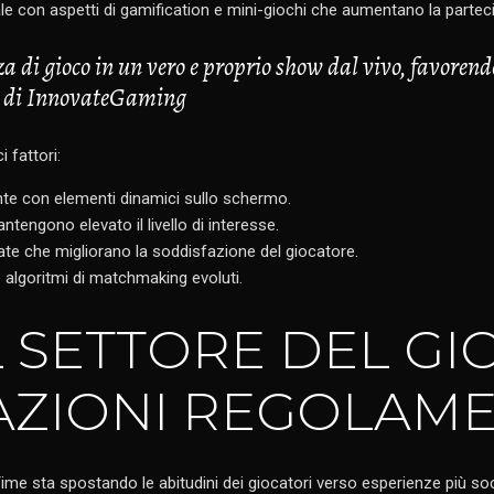
ale con aspetti di gamification e mini-giochi che aumentano la parteci
 di gioco in un vero e proprio show dal vivo, favorend
O di InnovateGaming
 fattori:
ente con elementi dinamici sullo schermo.
ntengono elevato il livello di interesse.
te che migliorano la soddisfazione del giocatore.
 algoritmi di matchmaking evoluti.
 SETTORE DEL GI
AZIONI REGOLAME
me sta spostando le abitudini dei giocatori verso esperienze più soc